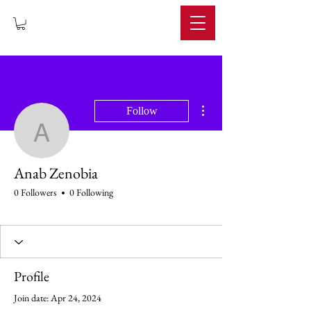
IMPERIUM
More actions
Follow
Anab Zenobia
Anab Zenobia
0 Followers
0 Following
Profile
Join date: Apr 24, 2024