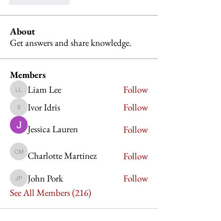
About
Get answers and share knowledge.
Members
Liam Lee
Follow
Liam Lee
Ivor Idris
Follow
Ivor Idris
Jessica Lauren
Follow
Charlotte Martinez
Follow
Charlotte Martinez
John Pork
Follow
John Pork
See All Members (216)