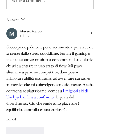
Write a comment...
Newest
Maruvs Maruvs
Feb 12
Gioco principalmente per divertimento e per staccare 
la mente dallo stress quotidiano. Per me il gaming è 
una pausa attiva: mi aiuta a concentrarmi su obiettivi 
chiari e a entrare in uno stato di flow. Mi piace 
alternare esperienze competitive, dove posso 
migliorare abilità e strategia, ad avventure narrative 
immersive che mi coinvolgono emotivamente. Anche 
confrontare piattaforme, come su
 I migliori siti di 
blackjack online a confronto
  fa parte del 
divertimento. Ciò che rende tutto piacevole è 
equilibrio, controllo e pura curiosità.
Edited
Like
Reply