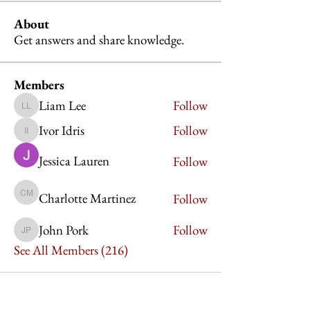
About
Get answers and share knowledge.
Members
Liam Lee
Follow
Liam Lee
Ivor Idris
Follow
Ivor Idris
Jessica Lauren
Follow
Charlotte Martinez
Follow
Charlotte Martinez
John Pork
Follow
John Pork
See All Members (216)