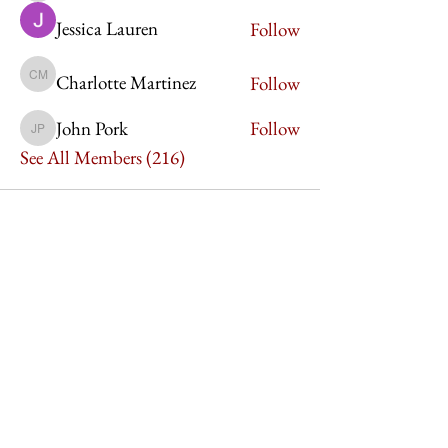
Jessica Lauren
Follow
Charlotte Martinez
Follow
Charlotte Martinez
John Pork
Follow
John Pork
See All Members (216)
Imperium Publication |
Media Startup Company
Home
Careers
Subscriptions
Our Team