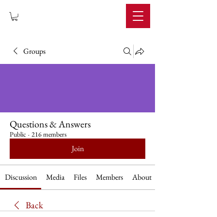
IMPERIUM
Groups
Questions & Answers
Public
·
216 members
Join
Discussion
Media
Files
Members
About
Back