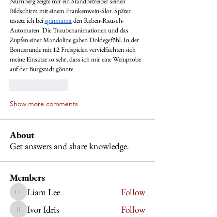
Nürnberg zeigte mir ein Standbetreiber seinen 
Bildschirm mit einem Frankenwein-Slot. Später 
testete ich bei 
spinmama
 den Reben-Rausch-
Automaten. Die Traubenanimationen und das 
Zupfen einer Mandoline gaben Doldegefühl. In der 
Bonusrunde mit 12 Freispielen vervielfachten sich 
meine Einsätze so sehr, dass ich mir eine Weinprobe 
auf der Burgstadt gönnte.
Like
Reply
Show more comments
About
Get answers and share knowledge.
Members
Liam Lee
Follow
Liam Lee
Ivor Idris
Follow
Ivor Idris