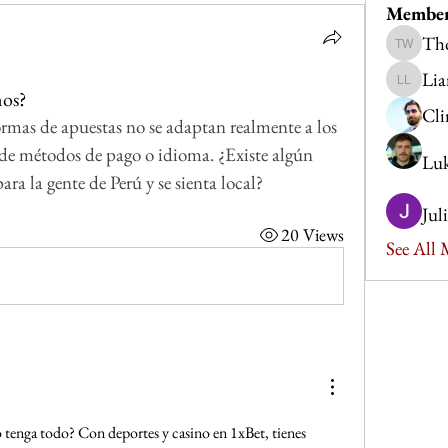
Membe
Th
Thomas
Lia
Liam Le
nos?
Cli
as de apuestas no se adaptan realmente a los 
de métodos de pago o idioma. ¿Existe algún 
Luk
ara la gente de Perú y se sienta local?
Jul
20 Views
See All
 tenga todo? Con deportes y casino en 1xBet, tienes 