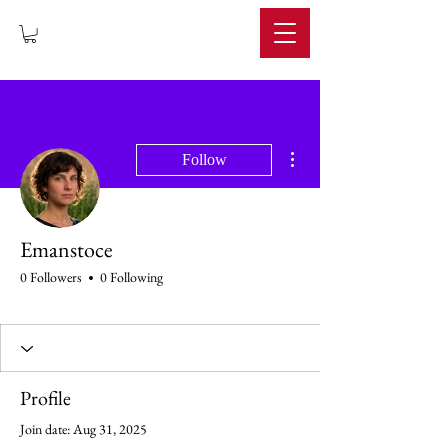
IMPERIUM
More actions
Follow
Emanstoce
0 Followers
0 Following
Profile
Join date: Aug 31, 2025