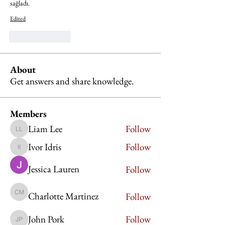
sağladı.
Edited
Like
Reply
About
Get answers and share knowledge.
Members
Liam Lee
Follow
Liam Lee
Ivor Idris
Follow
Ivor Idris
Jessica Lauren
Follow
Charlotte Martinez
Follow
Charlotte Martinez
John Pork
Follow
John Pork