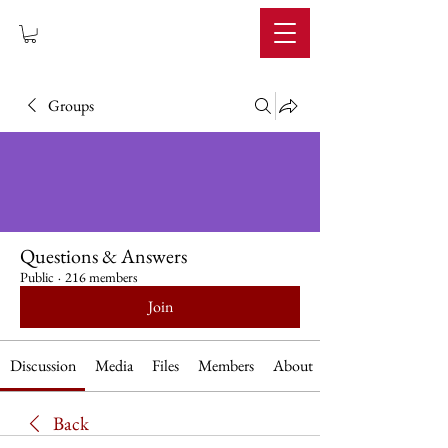
IMPERIUM
Groups
Questions & Answers
Public
·
216 members
Join
Discussion
Media
Files
Members
About
Back