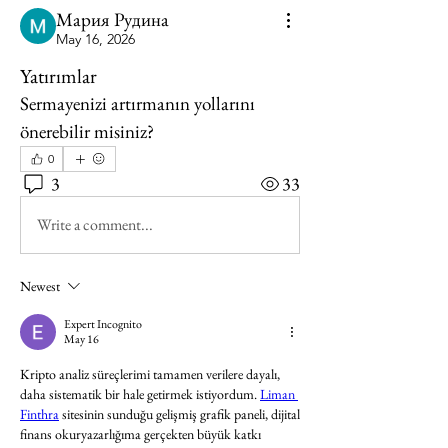
Мария Рудина
May 16, 2026
Yatırımlar
Sermayenizi artırmanın yollarını 
önerebilir misiniz?
0
3
33
Write a comment...
Newest
Expert Incognito
May 16
Kripto analiz süreçlerimi tamamen verilere dayalı, 
daha sistematik bir hale getirmek istiyordum. 
Liman 
Finthra
 sitesinin sunduğu gelişmiş grafik paneli, dijital 
finans okuryazarlığıma gerçekten büyük katkı 