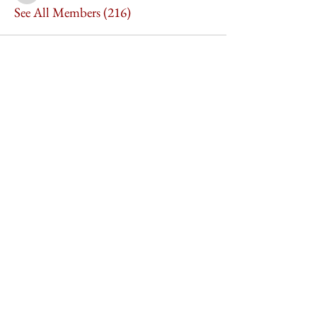
See All Members (216)
Imperium Publication |
Media Startup Company
Home
Careers
Subscriptions
Our Team
Forum
Shop
Art Store
Business
Culture